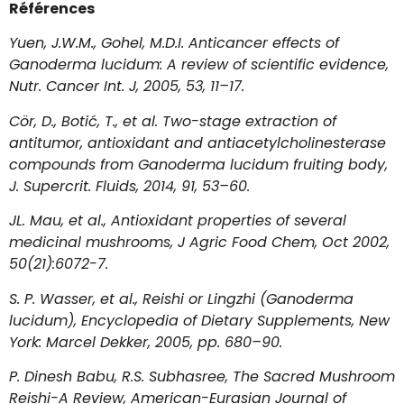
Références
Yuen, J.W.M., Gohel, M.D.I. Anticancer effects of
Ganoderma lucidum: A review of scientific evidence,
Nutr. Cancer Int. J, 2005, 53, 11–17.
Cör, D., Botić, T., et al. Two-stage extraction of
antitumor, antioxidant and antiacetylcholinesterase
compounds from Ganoderma lucidum fruiting body,
J. Supercrit. Fluids, 2014, 91, 53–60.
JL. Mau, et al., Antioxidant properties of several
medicinal mushrooms, J Agric Food Chem, Oct 2002,
50(21):6072-7.
S. P. Wasser, et al., Reishi or Lingzhi (Ganoderma
lucidum), Encyclopedia of Dietary Supplements, New
York: Marcel Dekker, 2005, pp. 680–90.
P. Dinesh Babu, R.S. Subhasree, The Sacred Mushroom
Reishi-A Review, American-Eurasian Journal of